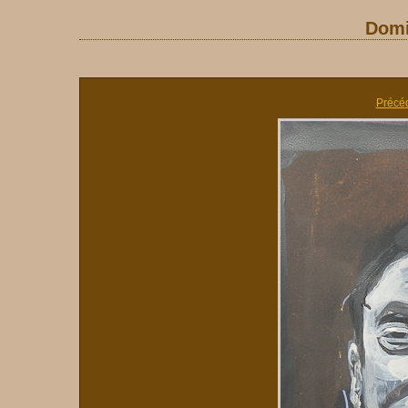
Dom
Précé